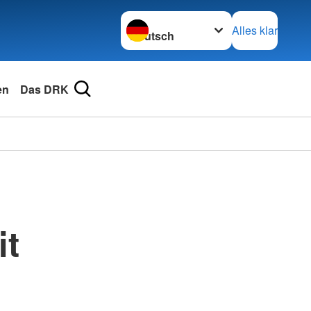
Sprache wechseln zu
Alles klar
en
Das DRK
it