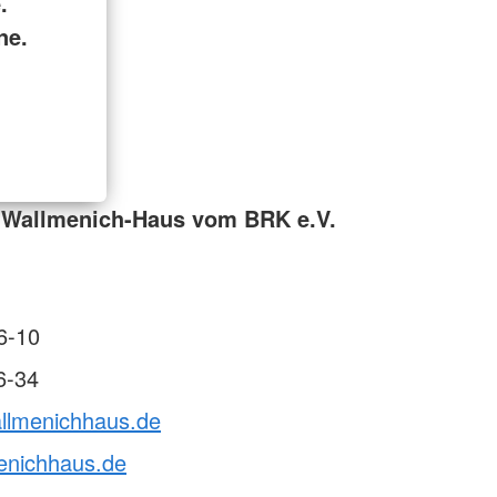
.
ne.
 Wallmenich-Haus vom BRK e.V.
6-10
6-34
allmenichhaus.de
enichhaus.de