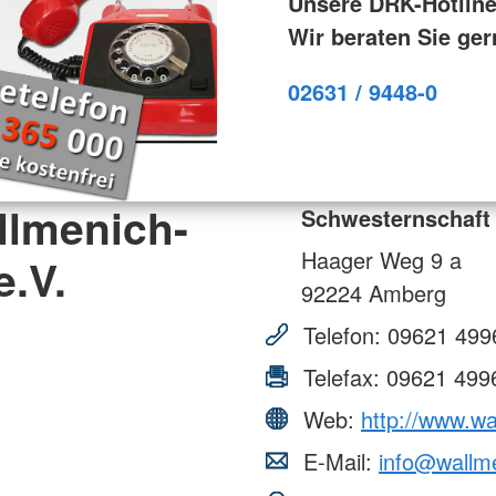
Unsere DRK-Hotline
Wir beraten Sie ger
02631 / 9448-0
llmenich-
Schwesternschaft
Haager Weg 9 a
.V.
92224
Amberg
Telefon:
09621 499
Telefax:
09621 499
Web:
http://www.w
E-Mail:
info@wallm